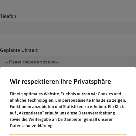
Telefon
Geplante Uhrzeit*
Wir respektieren Ihre Privatsphäre
Anzahl Personen*
Für ein optimales Website-Erlebnis nutzen wir Cookies und
ähnliche Technologien, um personalisierte Inhalte zu zeigen,
Funktionen anzubieten und Statistiken zu erheben. Ein Klick
auf „Akzeptieren“ erlaubt uns diese Datenverarbeitung
Please leave this field empty.
Please leave this field empty.
sowie die Weitergabe an Drittanbieter gemäß unserer
Ich habe die
Datenschutzerklärung
gelesen und
Datenschutzerklärung.
aktzeptiert