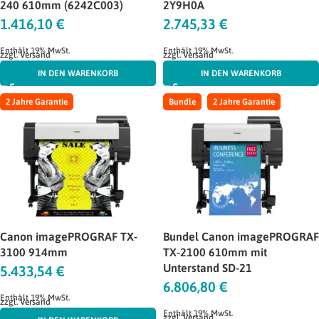
240 610mm (6242C003)
2Y9H0A
1.416,10
€
2.745,33
€
Enthält 19% MwSt.
Enthält 19% MwSt.
zzgl.
Versand
zzgl.
Versand
IN DEN WARENKORB
IN DEN WARENKORB
2 Jahre Garantie
Bundle
2 Jahre Garantie
Canon imagePROGRAF TX-
Bundel Canon imagePROGRAF
3100 914mm
TX-2100 610mm mit
Unterstand SD-21
5.433,54
€
6.806,80
€
Enthält 19% MwSt.
zzgl.
Versand
Enthält 19% MwSt.
zzgl.
Versand