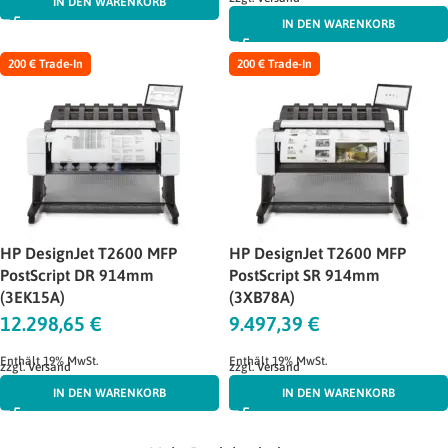
IN DEN WARENKORB
IN DEN WARENKORB
200 € Trade-In
200 € Trade-In
HP DesignJet T2600 MFP
HP DesignJet T2600 MFP
PostScript DR 914mm
PostScript SR 914mm
(3EK15A)
(3XB78A)
12.298,65
€
9.497,39
€
Enthält 19% MwSt.
Enthält 19% MwSt.
zzgl.
Versand
zzgl.
Versand
IN DEN WARENKORB
IN DEN WARENKORB