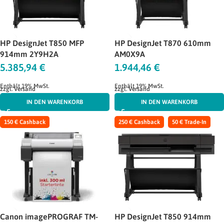
HP DesignJet T850 MFP
HP DesignJet T870 610mm
914mm 2Y9H2A
AM0X9A
5.385,94
€
1.944,46
€
Enthält 19% MwSt.
Enthält 19% MwSt.
zzgl.
Versand
zzgl.
Versand
IN DEN WARENKORB
IN DEN WARENKORB
150 € Cashback
250 € Cashback
50 € Trade-In
Canon imagePROGRAF TM-
HP DesignJet T850 914mm