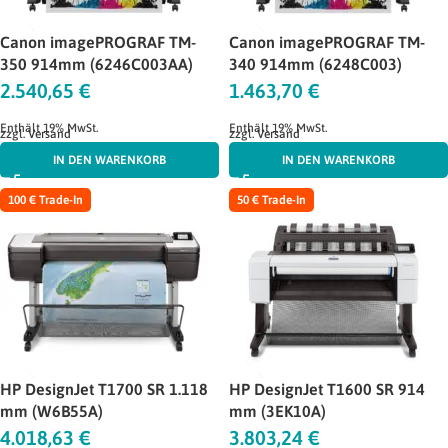
Canon imagePROGRAF TM-
Canon imagePROGRAF TM-
350 914mm (6246C003AA)
340 914mm (6248C003)
2.540,65
€
1.463,70
€
Enthält 19% MwSt.
Enthält 19% MwSt.
zzgl.
Versand
zzgl.
Versand
IN DEN WARENKORB
IN DEN WARENKORB
100 € Trade-In
50 € Trade-In
HP DesignJet T1700 SR 1.118
HP DesignJet T1600 SR 914
mm (W6B55A)
mm (3EK10A)
4.018,63
€
3.803,24
€