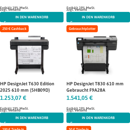
Enthält 19% MwSt.
Enthält 19% MwSt.
zzgl.
Versand
zzgl.
Versand
IN DEN WARENKORB
IN DEN WARENKORB
250 € Cashback
Gebrauchtplotter
HP DesignJet T630 Edition
HP DesignJet T830 610 mm
2025 610 mm (5HB09D)
Gebraucht F9A28A
1.253,07
€
1.541,05
€
Enthält 19% MwSt.
Enthält 19% MwSt.
zzgl.
Versand
zzgl.
Versand
IN DEN WARENKORB
IN DEN WARENKORB
100 € Trade-In
50 € Trade-In