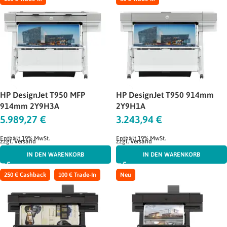
HP DesignJet T950 MFP
HP DesignJet T950 914mm
914mm 2Y9H3A
2Y9H1A
5.989,27
€
3.243,94
€
Enthält 19% MwSt.
Enthält 19% MwSt.
zzgl.
Versand
zzgl.
Versand
IN DEN WARENKORB
IN DEN WARENKORB
250 € Cashback
100 € Trade-In
Neu