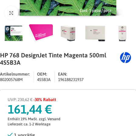
Zum Vergrößern klicken
HP 768 DesignJet Tinte Magenta 500ml
4S5B3A
Artikelnummer:
OEM:
EAN:
802005768M
4S5B3A
196188231937
UVP: 230,62 €
-30% Rabatt
161,44
€
Enthält 19% MwSt.
zzgl.
Versand
Lieferzeit: ca. 1-2 Werktage
1 vorrätig