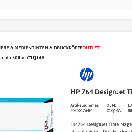
IERE & MEDIEN
TINTEN & DRUCKKÖPFE
OUTLET
agenta 300ml C1Q14A
HP 764 DesignJet 
Artikelnummer:
OEM:
E
802001764M
C1Q14A
88
HP 764 DesignJet Tinte Mag
als optimiertes Drucksystem k