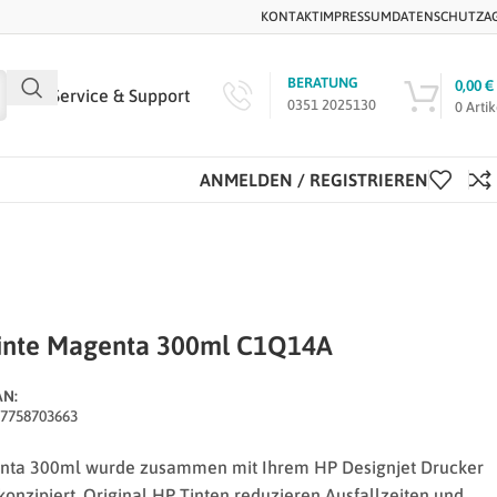
KONTAKT
IMPRESSUM
DATENSCHUTZ
A
BERATUNG
0,00
€
Service & Support
0351 2025130
0
Artik
ANMELDEN / REGISTRIEREN
Tinte Magenta 300ml C1Q14A
AN:
7758703663
enta 300ml wurde zusammen mit Ihrem HP Designjet Drucker
onzipiert. Original HP Tinten reduzieren Ausfallzeiten und