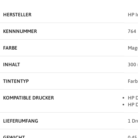
HERSTELLER
HP I
KENNNUMMER
764
FARBE
Mag
INHALT
300
TINTENTYP
Farb
KOMPATIBLE DRUCKER
HP D
HP D
LIEFERUMFANG
1 Dr
GEWICHT
0,45