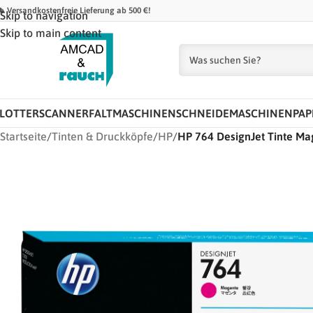
 Versandkostenfreie Lieferung ab 500 €!
Skip to navigation
Skip to main content
LOTTER
SCANNER
FALTMASCHINEN
SCHNEIDEMASCHINEN
PAP
Startseite
/
Tinten & Druckköpfe
/
HP
/
HP 764 DesignJet Tinte M