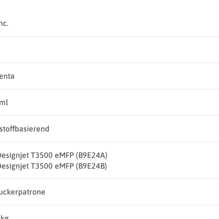
nc.
enta
 ml
stoffbasierend
esignjet T3500 eMFP (B9E24A)
esignjet T3500 eMFP (B9E24B)
uckerpatrone
 kg