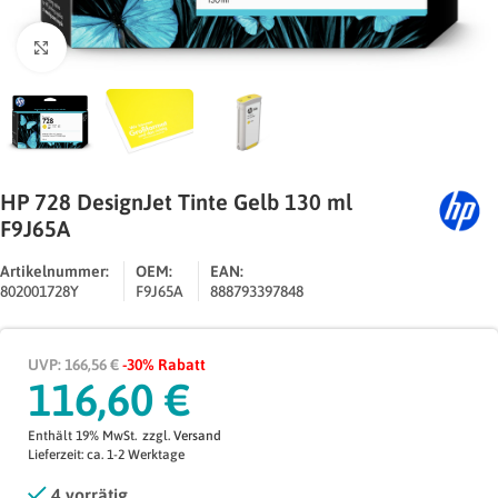
Zum Vergrößern klicken
HP 728 DesignJet Tinte Gelb 130 ml
F9J65A
Artikelnummer:
OEM:
EAN:
802001728Y
F9J65A
888793397848
UVP: 166,56 €
-30% Rabatt
116,60
€
Enthält 19% MwSt.
zzgl.
Versand
Lieferzeit: ca. 1-2 Werktage
4 vorrätig