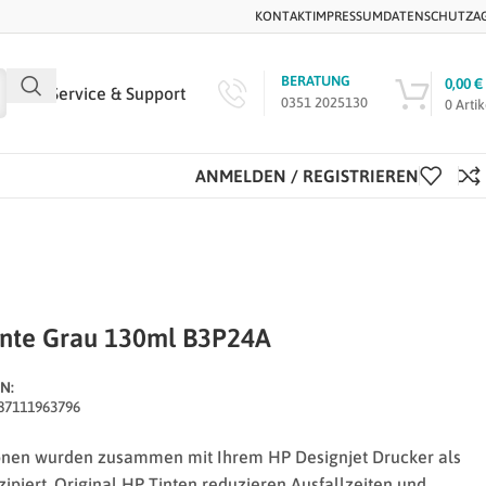
KONTAKT
IMPRESSUM
DATENSCHUTZ
A
BERATUNG
0,00
€
Service & Support
0351 2025130
0
Artik
ANMELDEN / REGISTRIEREN
inte Grau 130ml B3P24A
N:
87111963796
onen wurden zusammen mit Ihrem HP Designjet Drucker als
ipiert. Original HP Tinten reduzieren Ausfallzeiten und