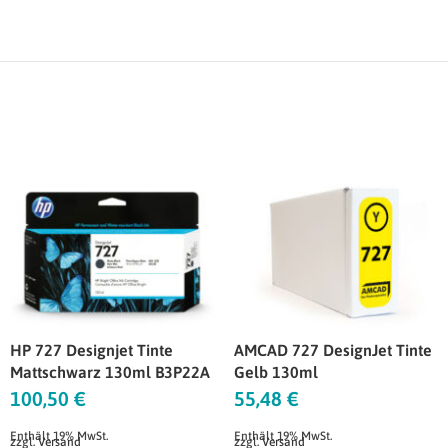
HP 727 Designjet Tinte
AMCAD 727 DesignJet Tinte
Mattschwarz 130ml B3P22A
Gelb 130ml
100,50
€
55,48
€
Enthält 19% MwSt.
Enthält 19% MwSt.
zzgl.
Versand
zzgl.
Versand