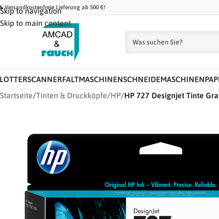
 Versandkostenfreie Lieferung ab 500 €!
Skip to navigation
Skip to main content
LOTTER
SCANNER
FALTMASCHINEN
SCHNEIDEMASCHINEN
PAP
Startseite
/
Tinten & Druckköpfe
/
HP
/
HP 727 Designjet Tinte G