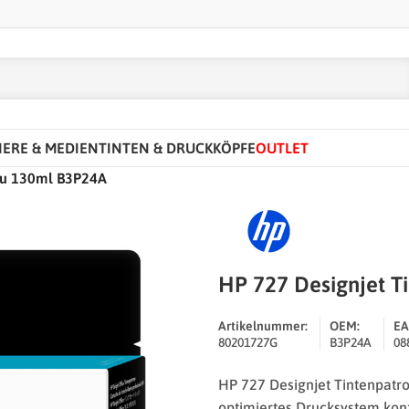
IERE & MEDIEN
TINTEN & DRUCKKÖPFE
OUTLET
rau 130ml B3P24A
HP 727 Designjet T
Artikelnummer:
OEM:
EA
80201727G
B3P24A
08
HP 727 Designjet Tintenpatr
optimiertes Drucksystem konz