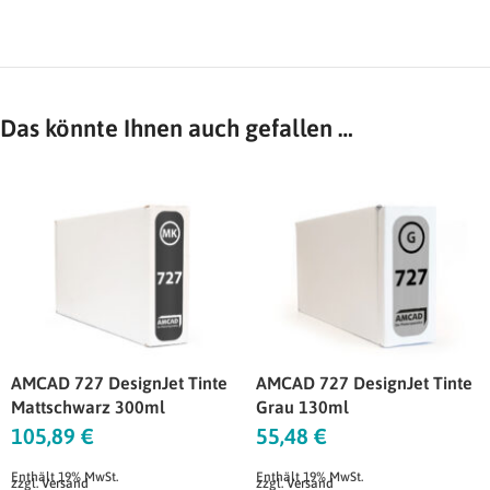
Das könnte Ihnen auch gefallen …
AMCAD 727 DesignJet Tinte
AMCAD 727 DesignJet Tinte
Mattschwarz 300ml
Grau 130ml
105,89
€
55,48
€
Enthält 19% MwSt.
Enthält 19% MwSt.
zzgl.
Versand
zzgl.
Versand