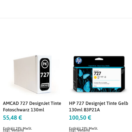
AMCAD 727 DesignJet Tinte
HP 727 Designjet Tinte Gelb
Fotoschwarz 130ml
130ml B3P21A
55,48
€
100,50
€
Enthält 19% MwSt.
Enthält 19% MwSt.
zzgl.
Versand
zzgl.
Versand