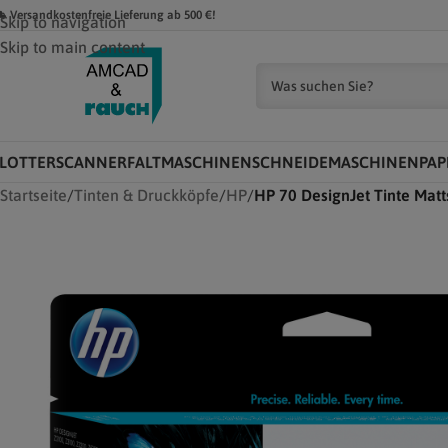
 Versandkostenfreie Lieferung ab 500 €!
Skip to navigation
Skip to main content
LOTTER
SCANNER
FALTMASCHINEN
SCHNEIDEMASCHINEN
PAP
Startseite
/
Tinten & Druckköpfe
/
HP
/
HP 70 DesignJet Tinte Ma