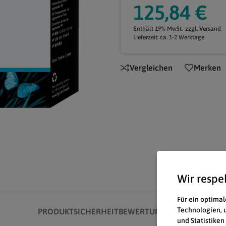
125,84
€
Enthält 19% MwSt.
zzgl.
Versand
Lieferzeit: ca. 1-2 Werktage
Vergleichen
Merken
Wir respe
Für ein optimal
Technologien, 
PRODUKTSICHERHEIT
BEWERTUNGEN (0)
und Statistiken