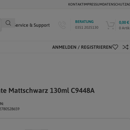
KONTAKT
IMPRESSUM
DATENSCHUTZ
A
BERATUNG
0,00
€
Service & Support
0351 2025130
0
Artik
ANMELDEN / REGISTRIEREN
inte Mattschwarz 130ml C9448A
N:
2780528659