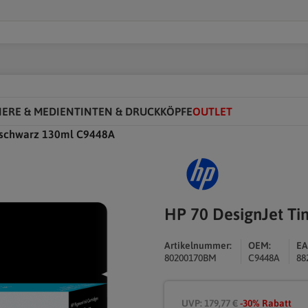
IERE & MEDIEN
TINTEN & DRUCKKÖPFE
OUTLET
ttschwarz 130ml C9448A
HP 70 DesignJet T
Artikelnummer:
OEM:
EA
80200170BM
C9448A
88
UVP: 179,77 €
-30% Rabatt