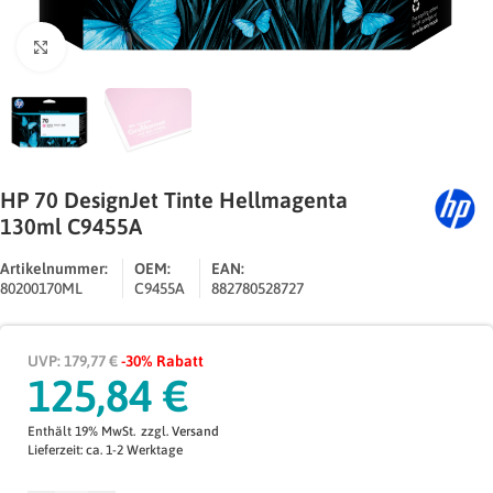
Zum Vergrößern klicken
HP 70 DesignJet Tinte Hellmagenta
130ml C9455A
Artikelnummer:
OEM:
EAN:
80200170ML
C9455A
882780528727
UVP: 179,77 €
-30% Rabatt
125,84
€
Enthält 19% MwSt.
zzgl.
Versand
Lieferzeit: ca. 1-2 Werktage