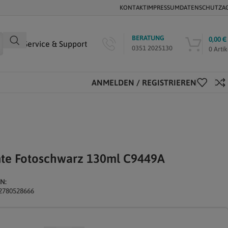
KONTAKT
IMPRESSUM
DATENSCHUTZ
A
BERATUNG
0,00
€
Service & Support
0351 2025130
0
Artik
ANMELDEN / REGISTRIEREN
nte Fotoschwarz 130ml C9449A
N:
2780528666