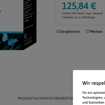
125,84
€
Enthält 19% MwSt.
zzgl.
Versand
Lieferzeit: ca. 1-2 Werktage
Vergleichen
Merken
Wir respe
Für ein optimal
Technologien, 
PRODUKTSICHERHEIT
BEWERTUNGEN (0)
und Statistiken