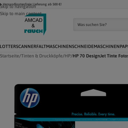
 Versandkostenfreie Lieferung ab 500 €!
Skip to navigation
Skip to main content
LOTTER
SCANNER
FALTMASCHINEN
SCHNEIDEMASCHINEN
PAP
Startseite
/
Tinten & Druckköpfe
/
HP
/
HP 70 DesignJet Tinte Fo