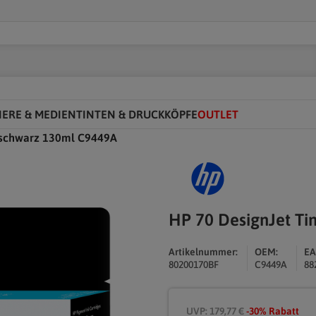
IERE & MEDIEN
TINTEN & DRUCKKÖPFE
OUTLET
toschwarz 130ml C9449A
HP 70 DesignJet Ti
Artikelnummer:
OEM:
EA
80200170BF
C9449A
88
UVP: 179,77 €
-30% Rabatt