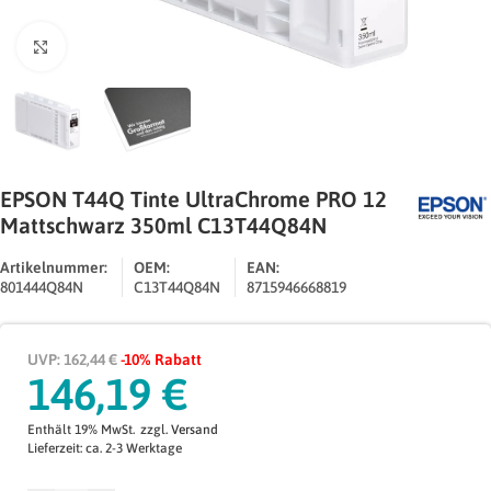
Zum Vergrößern klicken
EPSON T44Q Tinte UltraChrome PRO 12
Mattschwarz 350ml C13T44Q84N
Artikelnummer:
OEM:
EAN:
801444Q84N
C13T44Q84N
8715946668819
UVP: 162,44 €
-10% Rabatt
146,19
€
Enthält 19% MwSt.
zzgl.
Versand
Lieferzeit: ca. 2-3 Werktage