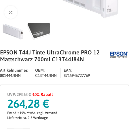
Zum Vergrößern klicken
EPSON T44J Tinte UltraChrome PRO 12
Mattschwarz 700ml C13T44J84N
Artikelnummer:
OEM:
EAN:
801444J84N
C13T44J84N
8715946727769
UVP: 293,63 €
-10% Rabatt
264,28
€
Enthält 19% MwSt.
zzgl.
Versand
Lieferzeit: ca. 2-3 Werktage