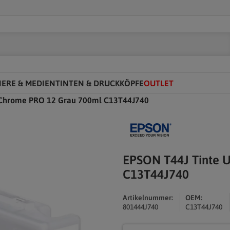
IERE & MEDIEN
TINTEN & DRUCKKÖPFE
OUTLET
aChrome PRO 12 Grau 700ml C13T44J740
EPSON T44J Tinte 
C13T44J740
Artikelnummer:
OEM:
801444J740
C13T44J740