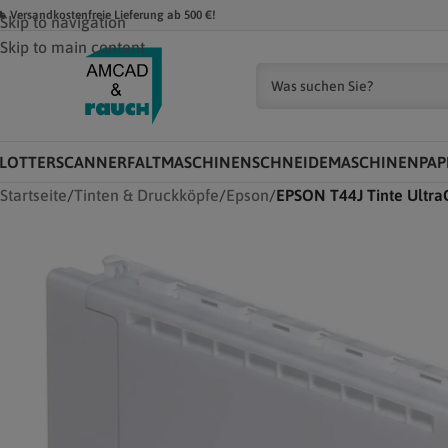
 Versandkostenfreie Lieferung ab 500 €!
Skip to navigation
Skip to main content
LOTTER
SCANNER
FALTMASCHINEN
SCHNEIDEMASCHINEN
PAP
Startseite
/
Tinten & Druckköpfe
/
Epson
/
EPSON T44J Tinte Ultr