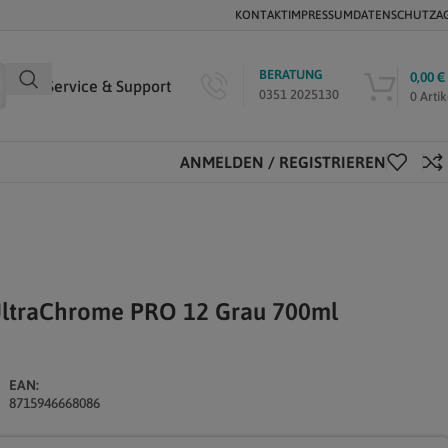
KONTAKT
IMPRESSUM
DATENSCHUTZ
A
BERATUNG
0,00
€
Service & Support
0351 2025130
0
Artik
ANMELDEN / REGISTRIEREN
UltraChrome PRO 12 Grau 700ml
EAN:
8715946668086