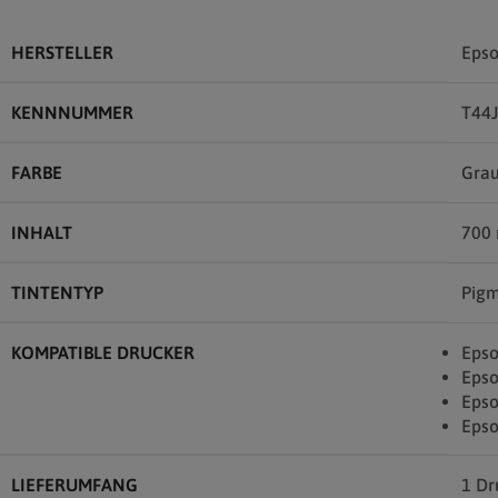
HERSTELLER
Eps
KENNNUMMER
T44
FARBE
Gra
INHALT
700
TINTENTYP
Pigm
KOMPATIBLE DRUCKER
Epso
Epso
Epso
Epso
LIEFERUMFANG
1 Dr