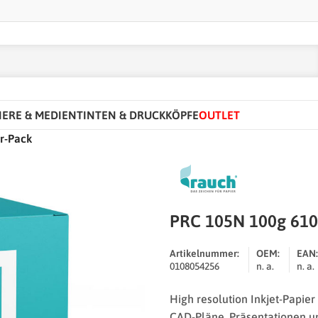
IERE & MEDIEN
TINTEN & DRUCKKÖPFE
OUTLET
r-Pack
PRC 105N 100g 61
Artikelnummer:
OEM:
EAN:
0108054256
n. a.
n. a.
High resolution Inkjet-Papier
CAD-Pläne, Präsentationen un