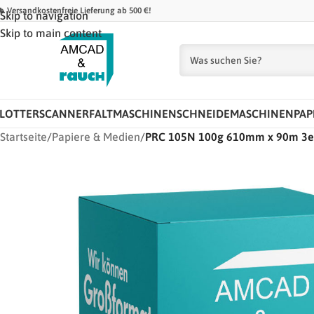
 Versandkostenfreie Lieferung ab 500 €!
Skip to navigation
Skip to main content
LOTTER
SCANNER
FALTMASCHINEN
SCHNEIDEMASCHINEN
PAP
Startseite
/
Papiere & Medien
/
PRC 105N 100g 610mm x 90m 3e