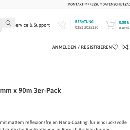
KONTAKT
IMPRESSUM
DATENSCHUTZ
A
BERATUNG
0,00
€
Service & Support
0351 2025130
0
Artik
ANMELDEN / REGISTRIEREN
0mm x 90m 3er-Pack
 mit mattem reflexionsfreien Nano-Coating, für eindrucksvolle
d grafische Applikationen im Bereich Architektur und