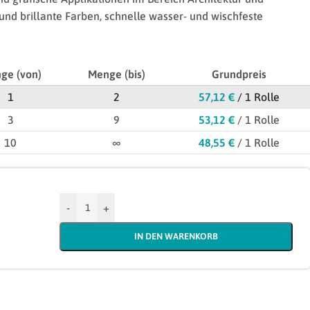
und brillante Farben, schnelle wasser- und wischfeste
ge (von)
Menge (bis)
Grundpreis
1
2
57,12
€
/ 1 Rolle
3
9
53,12
€
/ 1 Rolle
10
∞
48,55
€
/ 1 Rolle
-
+
IN DEN WARENKORB