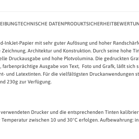
EIBUNG
TECHNISCHE DATEN
PRODUKTSICHERHEIT
BEWERTUN
InkJet-Papier mit sehr guter Aufösung und hoher Randschärfe.
Zeichnung, Architektur und Konstruktion. Durch seine hohe Tint
elle Druckausgabe und hohe Plotvolumina. Die gedruckten Graf
, farbenprächtige Ausgabe von Text, Foto und Grafk, läßt sich 
t- und Latextinten. Für die vielfältigsten Druckanwendungen st
und 230g zur Verfügung.
 verwendeten Drucker und die entsprechenden Tinten kalibrier
iner Temperatur zwischen 10 und 30°C erfolgen. Aufbewahrung: 