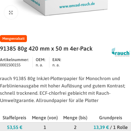
Zum Vergrößern klicken
Mengenrabatt
91385 80g 420 mm x 50 m 4er-Pack
Artikelnummer:
OEM:
EAN:
0001500155
n. a.
n. a.
rauch 91385 80g InkJet-Plotterpapier für Monochrom und
Farblinienausgabe mit hoher Auflösung und gutem Kontrast;
schnell trocknend. ECF-chlorfrei gebleicht mit Rauch-
Umweltgarantie. Allroundpapier für alle Plotter
Staffelpreis
Menge (von)
Menge (bis)
Grundpreis
53,55
€
1
2
13,39
€
/ 1 Rolle