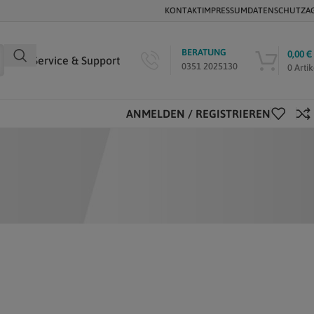
KONTAKT
IMPRESSUM
DATENSCHUTZ
A
BERATUNG
0,00
€
Service & Support
0351 2025130
0
Artik
ANMELDEN / REGISTRIEREN