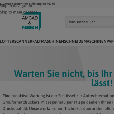
 Versandkostenfreie Lieferung ab 500 €!
Skip to navigation
Skip to main content
LOTTER
SCANNER
FALTMASCHINEN
SCHNEIDEMASCHINEN
PAP
Warten Sie nicht, bis Ihr
lässt!
Eine proaktive Wartung ist der Schlüssel zur Aufrechterhaltun
Großformatdruckers. Mit regelmäßiger Pflege danken Ihnen I
Druckqualität. Unsere erfahrenen Techniker überprüfen alle V