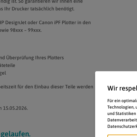
ndig ist. So garantieren wir Ihnen eine
s Ihr Drucker tatsächlich benötigt.
P DesignJet oder Canon iPF Plotter in den
owie 98xxx – 99xxx.
und Überprüfung Ihres Plotters
teteile
gel
eitszeit für den Einbau dieser Teile werden
Wir respe
Für ein optimal
Technologien, 
m 15.05.2026.
und Statistiken
Datenverarbeit
Datenschutzerk
bgelaufen.