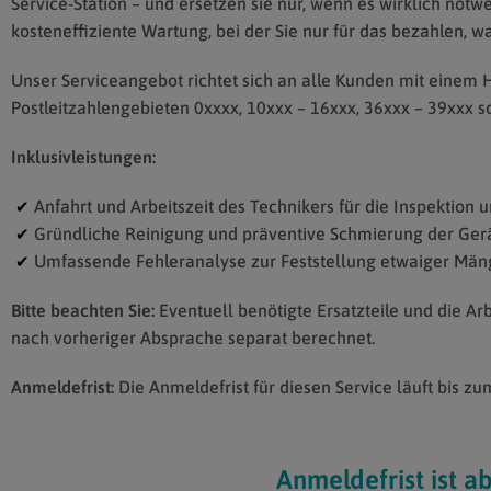
Service-Station – und ersetzen sie nur, wenn es wirklich notwe
kosteneffiziente Wartung, bei der Sie nur für das bezahlen, wa
Unser Serviceangebot richtet sich an alle Kunden mit einem H
Postleitzahlengebieten 0xxxx, 10xxx – 16xxx, 36xxx – 39xxx s
Inklusivleistungen:
Anfahrt und Arbeitszeit des Technikers für die Inspektion 
✔
Gründliche Reinigung und präventive Schmierung der Gerä
✔
Umfassende Fehleranalyse zur Feststellung etwaiger Män
✔
Bitte beachten Sie:
Eventuell benötigte Ersatzteile und die Arb
nach vorheriger Absprache separat berechnet.
Anmeldefrist:
Die Anmeldefrist für diesen Service läuft bis zu
Anmeldefrist ist a